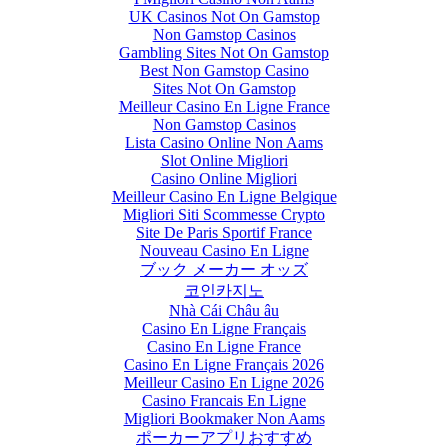
UK Casinos Not On Gamstop
Non Gamstop Casinos
Gambling Sites Not On Gamstop
Best Non Gamstop Casino
Sites Not On Gamstop
Meilleur Casino En Ligne France
Non Gamstop Casinos
Lista Casino Online Non Aams
Slot Online Migliori
Casino Online Migliori
Meilleur Casino En Ligne Belgique
Migliori Siti Scommesse Crypto
Site De Paris Sportif France
Nouveau Casino En Ligne
ブック メーカー オッズ
코인카지노
Nhà Cái Châu âu
Casino En Ligne Français
Casino En Ligne France
Casino En Ligne Français 2026
Meilleur Casino En Ligne 2026
Casino Francais En Ligne
Migliori Bookmaker Non Aams
ポーカーアプリおすすめ